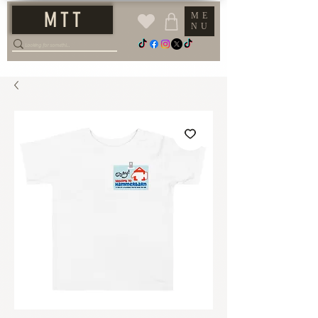
M T T
ME
NU